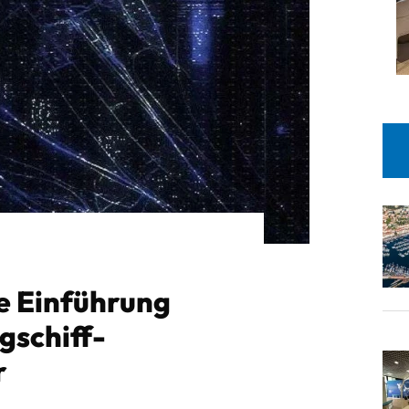
ie Einführung
gschiff-
r