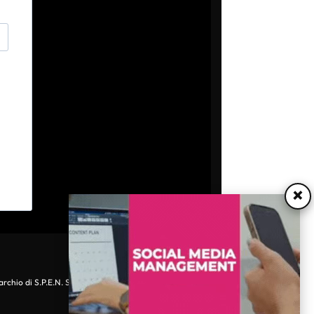
×
archio di S.P.E.N. Srl - P.IVA 06511641000