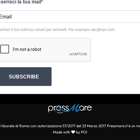
nserisci la tua mail
serisci il tuo indirizzo email per iscriverti. Per esempio
abc@xyz.com
SUBSCRIBE
l Tribunale di Roma con autorizzazione 57/2017 del 23 Marzo 2017 Pressmare.it è un m
Made with
by POI