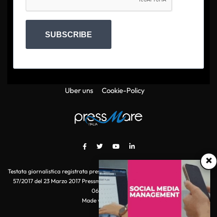
SUBSCRIBE
Uber uns
Cookie-Policy
×
Testata giornalistica registrata presso il Tribunale di Roma con autorizzazione
57/2017 del 23 Marzo 2017 Pressmare.it è un marchio di S.P.E.N. Srl - P.IVA
06511641000
Made with
by POI