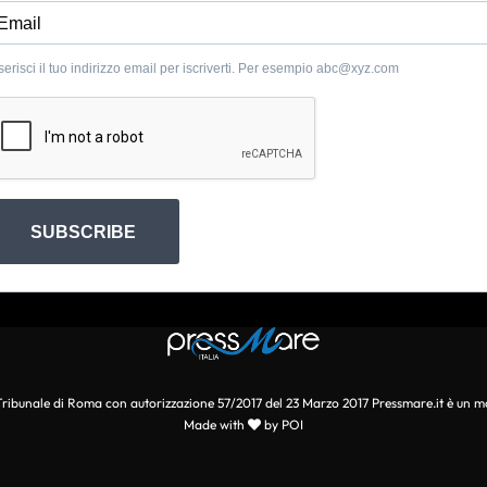
serisci il tuo indirizzo email per iscriverti. Per esempio
abc@xyz.com
SUBSCRIBE
l Tribunale di Roma con autorizzazione 57/2017 del 23 Marzo 2017 Pressmare.it è un m
Made with
by POI