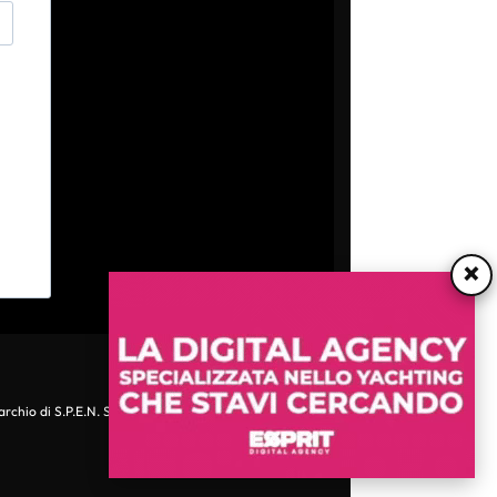
×
archio di S.P.E.N. Srl - P.IVA 06511641000