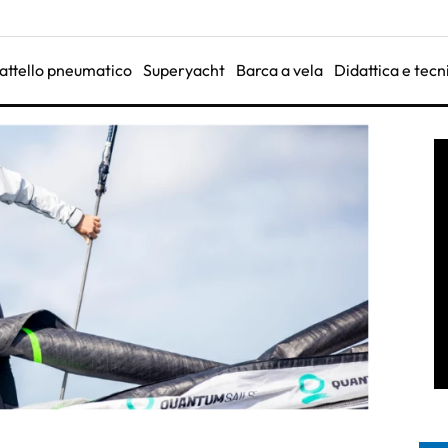
attello pneumatico
Superyacht
Barca a vela
Didattica e tecn