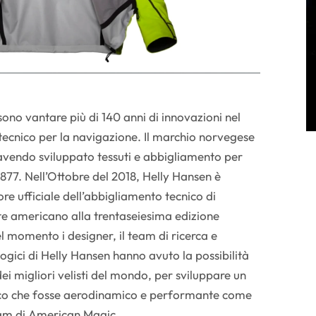
no vantare più di 140 anni di innovazioni nel
tecnico per la navigazione. Il marchio norvegese
 avendo sviluppato tessuti e abbigliamento per
 1877. Nell’Ottobre del 2018, Helly Hansen è
re ufficiale dell’abbigliamento tecnico di
te americano alla trentaseiesima edizione
l momento i designer, il team di ricerca e
logici di Helly Hansen hanno avuto la possibilità
dei migliori velisti del mondo, per sviluppare un
ico che fosse aerodinamico e performante come
team di American Magic.