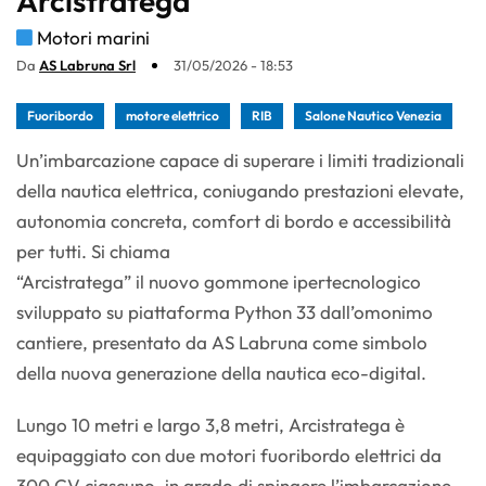
Arcistratega
Motori marini
Da
AS Labruna Srl
31/05/2026 - 18:53
Fuoribordo
motore elettrico
RIB
Salone Nautico Venezia
Un’imbarcazione capace di superare i limiti tradizionali
della nautica elettrica, coniugando prestazioni elevate,
autonomia concreta, comfort di bordo e accessibilità
per tutti. Si chiama
“Arcistratega” il nuovo gommone ipertecnologico
sviluppato su piattaforma Python 33 dall’omonimo
cantiere, presentato da AS Labruna come simbolo
della nuova generazione della nautica eco-digital.
Lungo 10 metri e largo 3,8 metri, Arcistratega è
equipaggiato con due motori fuoribordo elettrici da
300 CV ciascuno, in grado di spingere l’imbarcazione