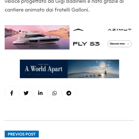
veloce progettato da Gigi Badinelli e nato grazie al
cantiere animato dai fratelli Galloni.
PREVIOS POST