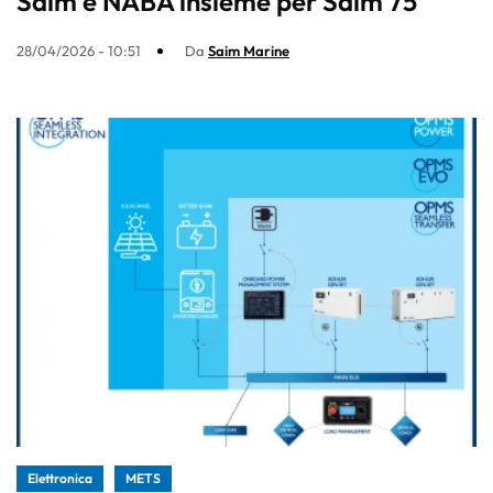
Saim e NABA insieme per Saim 75
28/04/2026 - 10:51
Da
Saim Marine
Elettronica
METS