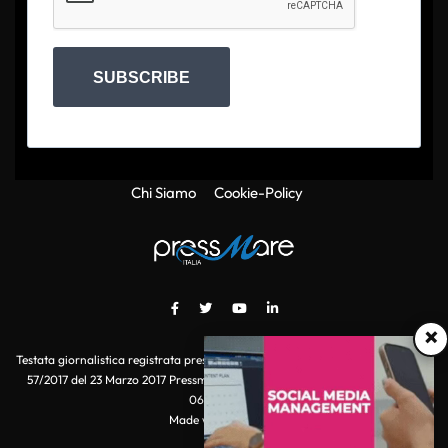
SUBSCRIBE
Chi Siamo
Cookie-Policy
×
Testata giornalistica registrata presso il Tribunale di Roma con autorizzazione
57/2017 del 23 Marzo 2017 Pressmare.it è un marchio di S.P.E.N. Srl - P.IVA
06511641000
Made with
by POI