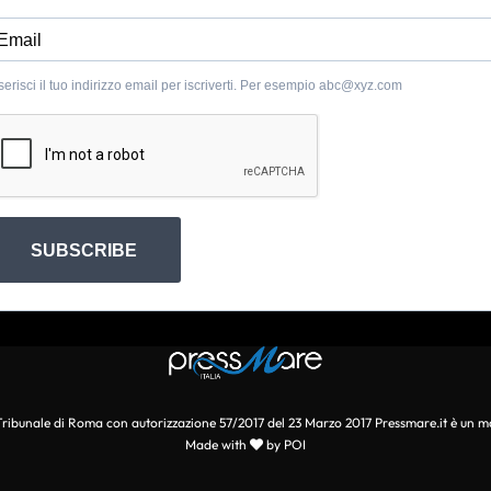
serisci il tuo indirizzo email per iscriverti. Per esempio
abc@xyz.com
SUBSCRIBE
l Tribunale di Roma con autorizzazione 57/2017 del 23 Marzo 2017 Pressmare.it è un m
Made with
by POI