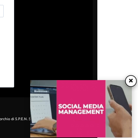
×
archio di S.P.E.N. Srl - P.IVA 06511641000