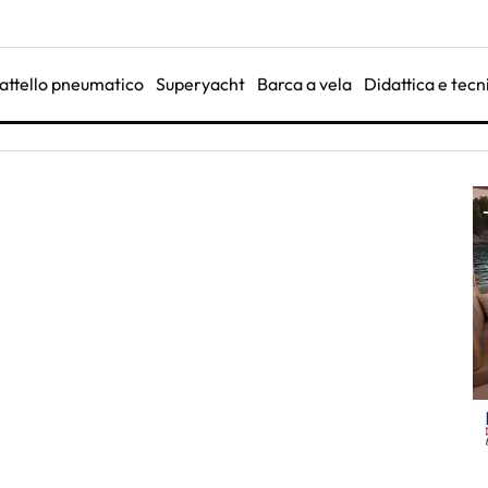
attello pneumatico
Superyacht
Barca a vela
Didattica e tecn