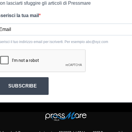
on lasciarti sfuggire gli articoli di Pressmare
nserisci la tua mail
serisci il tuo indirizzo email per iscriverti. Per esempio
abc@xyz.com
SUBSCRIBE