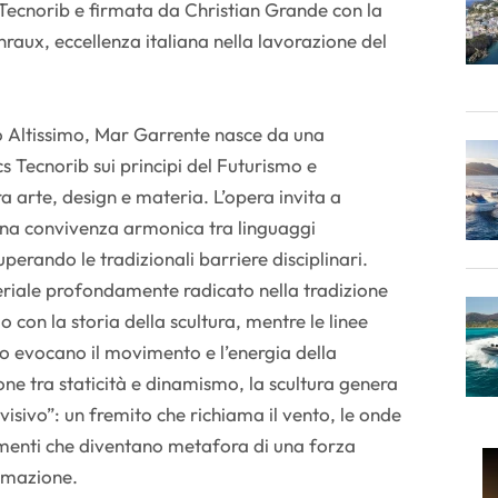
Tecnorib e firmata da Christian Grande con la
raux, eccellenza italiana nella lavorazione del
 Altissimo, Mar Garrente nasce da una
s Tecnorib sui principi del Futurismo e
ra arte, design e materia. L’opera invita a
i una convivenza armonica tra linguaggi
perando le tradizionali barriere disciplinari.
riale profondamente radicato nella tradizione
o con la storia della scultura, mentre le linee
vo evocano il movimento e l’energia della
one tra staticità e dinamismo, la scultura genera
isivo”: un fremito che richiama il vento, le onde
ementi che diventano metafora di una forza
ormazione.