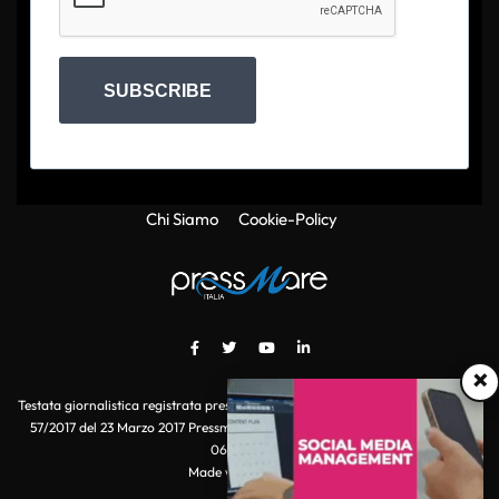
SUBSCRIBE
Chi Siamo
Cookie-Policy
×
Testata giornalistica registrata presso il Tribunale di Roma con autorizzazione
57/2017 del 23 Marzo 2017 Pressmare.it è un marchio di S.P.E.N. Srl - P.IVA
06511641000
Made with
by POI