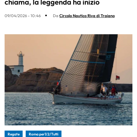
chiama, la leggenda ha inizio
09/04/2026 - 10:46
Da
Circolo Nautico Riva di Traiano
Regate
Roma per1/2/Tutti