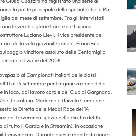
e Giulio Guazzini ha registrato una serie di
anno la parte principale dello speciale che la Rai
lia del mese di settembre. Tra gli intervistati
erano le vecchie glorie Lorenzo e Luciano
ostruttore Luciano Lievi, il vice presidente del
tore della vela giovanile zonale, Francesco
’ equipaggio vincitore assoluto delle Centomiglia
ù recente edizione del 2008.
vspazio ai Campionati Italiani delle classi
l’11 al 14 settembre per l’organizzazione della
e in loco, dal lavoro corale del Club di Gargnano,
o Vela Toscolano-Maderno e Univela Campione.
sesto la Diretta delle Medal Race del 14
azioni troveranno spazio nella diretta del 15
a di tutto il Garda e in Streamin), in occasione
hildrenwindcup. Durante queste manifestazioni si