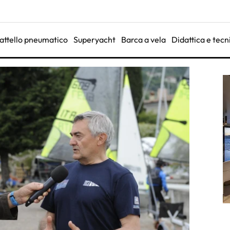
attello pneumatico
Superyacht
Barca a vela
Didattica e tecn