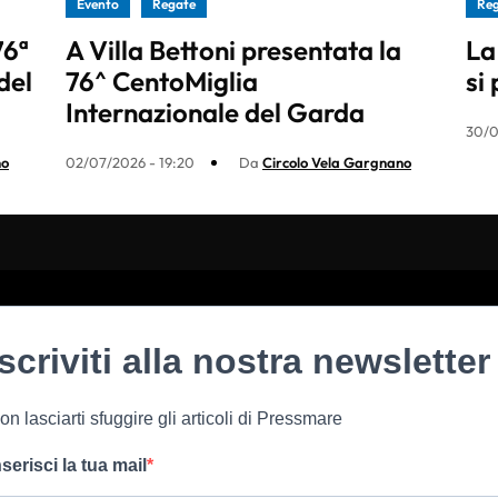
Evento
Regate
Re
76ª
A Villa Bettoni presentata la
La
del
76^ CentoMiglia
si
Internazionale del Garda
30/0
no
02/07/2026 - 19:20
Da
Circolo Vela Gargnano
Iscriviti alla nostra newsletter
on lasciarti sfuggire gli articoli di Pressmare
nserisci la tua mail