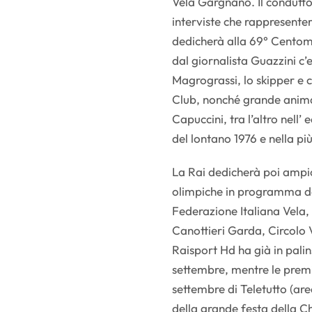
Vela Gargnano. Il conduttor
interviste che rappresenter
dedicherà alla 69° Centomig
dal giornalista Guazzini c’
Magrograssi, lo skipper e c
Club, nonché grande anima
Capuccini, tra l’altro nell
del lontano 1976 e nella pi
La Rai dedicherà poi ampio
olimpiche in programma dal
Federazione Italiana Vela, 
Canottieri Garda, Circol
Raisport Hd ha già in palin
settembre, mentre le premi
settembre di Teletutto (are
della grande festa della C