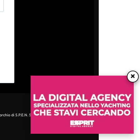
×
archio di S.P.E.N. Srl - P.IVA 06511641000