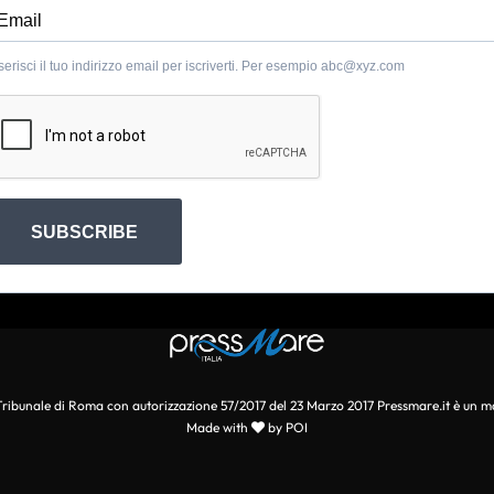
serisci il tuo indirizzo email per iscriverti. Per esempio
abc@xyz.com
SUBSCRIBE
l Tribunale di Roma con autorizzazione 57/2017 del 23 Marzo 2017 Pressmare.it è un m
Made with
by POI