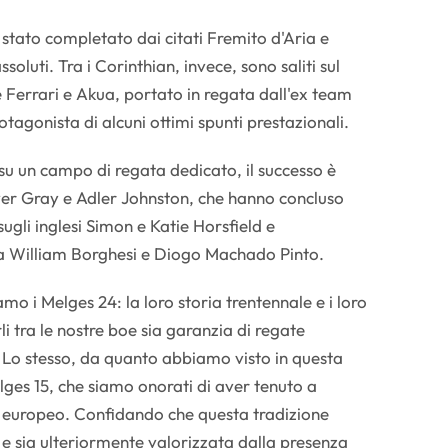
 è stato completato dai citati Fremito d'Aria e
oluti. Tra i Corinthian, invece, sono saliti sul
Ferrari e Akua, portato in regata dall'ex team
agonista di alcuni ottimi spunti prestazionali.
 su un campo di regata dedicato, il successo è
ver Gray e Adler Johnston, che hanno concluso
sugli inglesi Simon e Katie Horsfield e
a William Borghesi e Diogo Machado Pinto.
amo i Melges 24: la loro storia trentennale e i loro
i tra le nostre boe sia garanzia di regate
 Lo stesso, da quanto abbiamo visto in questa
lges 15, che siamo onorati di aver tenuto a
o europeo. Confidando che questa tradizione
e e sia ulteriormente valorizzata dalla presenza