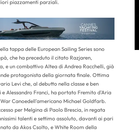
iori piazzamenti parziali.
nella tappa delle European Sailing Series sono
à, che ha preceduto il citato Razjaren,
, e un combattivo Altea di Andrea Racchelli, già
de protagonista della giornata finale. Ottima
rio Levi che, al debutto nella classe e ben
hi e Alessandro Franci, ha portato Fremito d'Aria
a War Canoedell'americano Michael Goldfarb.
ccesso per Melgina di Paolo Brescia, in regata
issimi talenti e settimo assoluto, davanti ai pari
onato da Akos Csolto, e White Room della