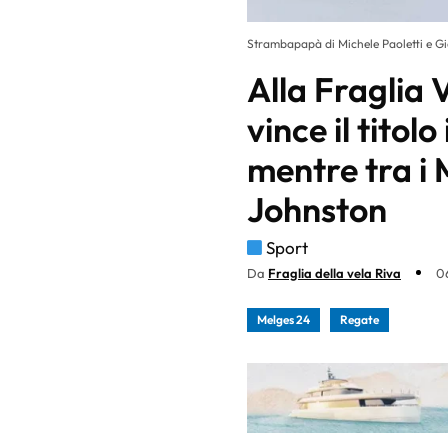
Strambapapà di Michele Paoletti e Gi
Alla Fraglia
vince il titol
mentre tra i
Johnston
Sport
Da
Fraglia della vela Riva
0
Melges 24
Regate