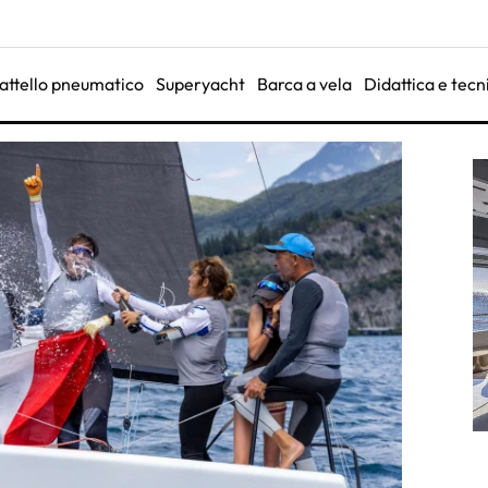
attello pneumatico
Superyacht
Barca a vela
Didattica e tecn