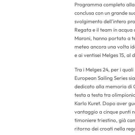
Programma completo alla F
conclusa con un grande suc
svolgimento dell'intero pro
Regata e il team in acqua 
Maroni, hanno portato a te
meteo ancora una volta ide
e ai ventisei Melges 15, al
Tra i Melges 24, per i qual
European Sailing Series s
dedicato alla memoria di G
testa a testa tra olimpioni
Karlo Kuret. Dopo aver gua
vantaggio a cinque punti n
timoniere triestino, già c
ritorno dei croati nella re