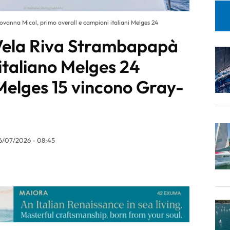
ovanna Micol, primo overall e campioni italiani Melges 24
 Vela Riva Strambapapà
o italiano Melges 24
 Melges 15 vincono Gray-
6/07/2026 - 08:45