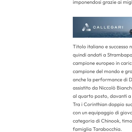
imponendosi grazie ai migl
Titolo italiano e successo 
quindi andati a Strambapap
campione europeo in carica
campione del mondo e gran
anche la performance di Da
assistito da Niccolò Bianc
al quarto posto, davanti 
Tra i Corinthian doppio su
con un equipaggio di giovan
categoria di Chinook, tim
famiglia Tarabocchia.