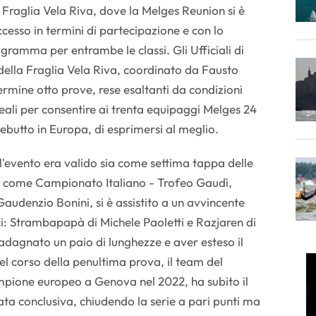
raglia Vela Riva, dove la Melges Reunion si è
cesso in termini di partecipazione e con lo
gramma per entrambe le classi. Gli Ufficiali di
della Fraglia Vela Riva, coordinato da Fausto
rmine otto prove, rese esaltanti da condizioni
ali per consentire ai trenta equipaggi Melges 24
 debutto in Europa, di esprimersi al meglio.
i l'evento era valido sia come settima tappa delle
ia come Campionato Italiano - Trofeo Gaudì,
audenzio Bonini, si è assistito a un avvincente
ci: Strambapapà di Michele Paoletti e Razjaren di
dagnato un paio di lunghezze e aver esteso il
el corso della penultima prova, il team del
ampione europeo a Genova nel 2022, ha subito il
gata conclusiva, chiudendo la serie a pari punti ma