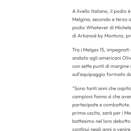
A livello italiano, il podio
Melgina, secondo e terzo ass
podio Whatever di Michele 
di Arkanoè by Montura, prot
Tra i Melges 15, impegnati
andato agli americani Oli
con sette punti di margine 
sull'equipaggio formato d
"Sono tanti anni che ospiti
campioni fanno sì che averl
partecipate e combattute.
prima uscita, sarà per i Me
battesimo nel loro debutt
continui negli anni a venir