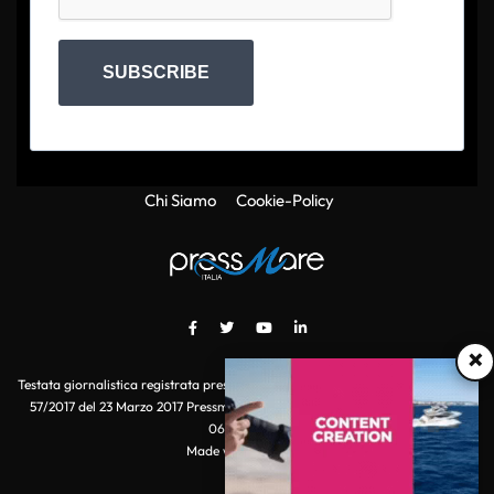
SUBSCRIBE
Chi Siamo
Cookie-Policy
×
Testata giornalistica registrata presso il Tribunale di Roma con autorizzazione
57/2017 del 23 Marzo 2017 Pressmare.it è un marchio di S.P.E.N. Srl - P.IVA
06511641000
Made with
by POI