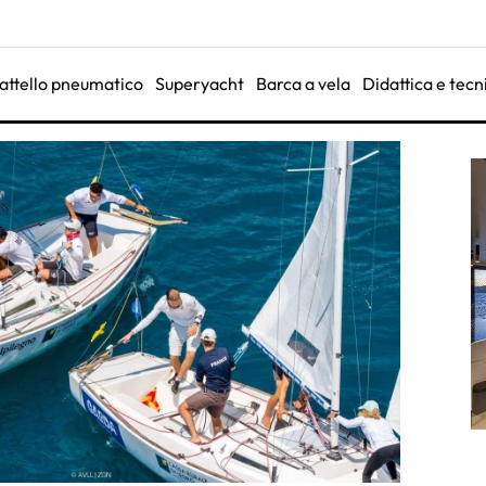
attello pneumatico
Superyacht
Barca a vela
Didattica e tecn