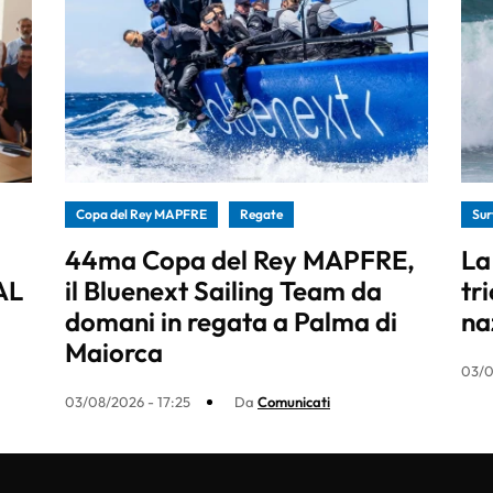
Copa del Rey MAPFRE
Regate
Sur
44ma Copa del Rey MAPFRE,
La
AL
il Bluenext Sailing Team da
tr
domani in regata a Palma di
na
Maiorca
03/0
03/08/2026 - 17:25
Da
Comunicati