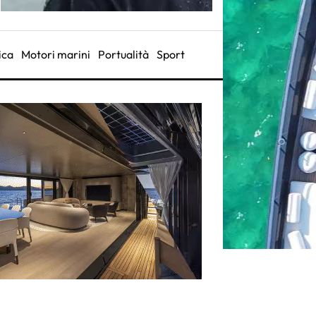
ica
Motori marini
Portualità
Sport