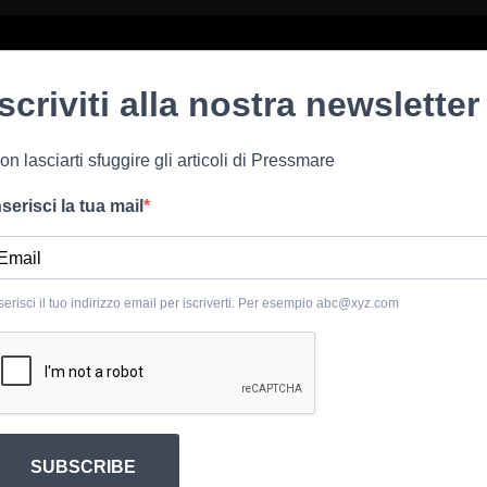
Iscriviti alla nostra newsletter
on lasciarti sfuggire gli articoli di Pressmare
nserisci la tua mail
serisci il tuo indirizzo email per iscriverti. Per esempio
abc@xyz.com
SUBSCRIBE