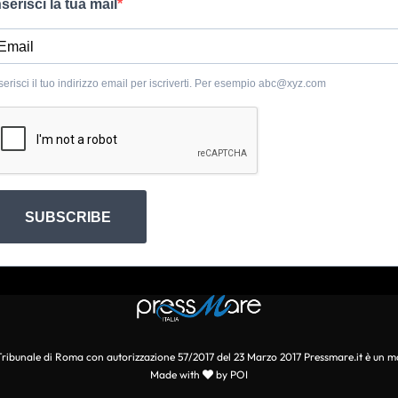
nserisci la tua mail
serisci il tuo indirizzo email per iscriverti. Per esempio
abc@xyz.com
SUBSCRIBE
l Tribunale di Roma con autorizzazione 57/2017 del 23 Marzo 2017 Pressmare.it è un m
Made with
by POI