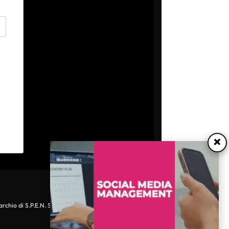
×
archio di S.P.E.N. Srl - P.IVA 06511641000