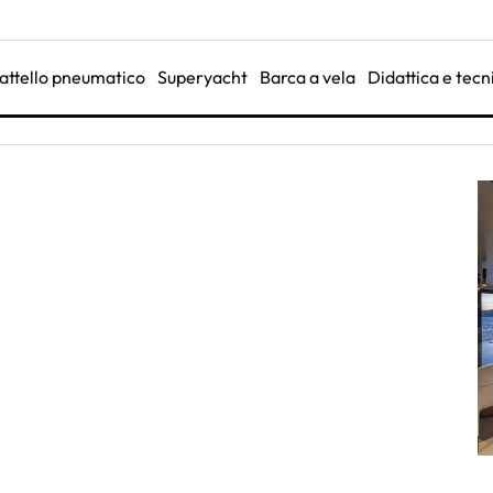
attello pneumatico
Superyacht
Barca a vela
Didattica e tecn