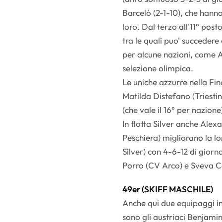
Barcelò (2-1-10), che hanno 
loro. Dal terzo all'11° post
tra le quali puo' succedere
per alcune nazioni, come A
selezione olimpica.
Le uniche azzurre nella Fi
Matilda Distefano (Triestin
(che vale il 16° per nazion
In flotta Silver anche Alex
Peschiera) migliorano la lor
Silver) con 4-6-12 di giorn
Porro (CV Arco) e Sveva Ca
49er (SKIFF MASCHILE)
Anche qui due equipaggi in
sono gli austriaci Benjamin