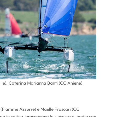
le), Caterina Marianna Banti (CC Aniene)
ro (Fiamme Azzurre) e Maelle Frascari (CC
o in carica, proseguono la rincorsa al podio con