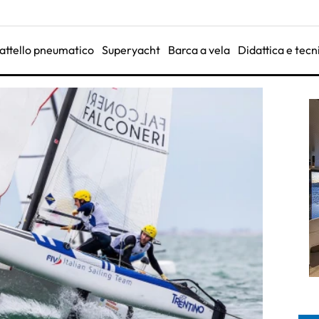
attello pneumatico
Superyacht
Barca a vela
Didattica e tecn