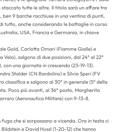
staccato tutte le altre. Il titolo sarà un affare tra
o, ben 9 barche racchiuse in una ventina di punti,
 di tutto, anche considerando le battaglie in corso
ustralia, USA, Francia e Germania, in chiave
nale Gold, Carlotta Omari (Fiamme Gialle) e
a Vela), salgono di due posizioni, dal 24° al 22°
e), con una giornata in crescendo (23-19-13).
andra Stalder (CN Bardolino) e Silvia Speri (FV
o classifica e salgono al 30° in generale (5° della
ata. Poco più avanti, al 36° posto, Margherita
rraro (Aeronautica Militare) con 9-13-8.
 fuga che si sorpassano a vicenda. Ora in testa ci
 Bildstein e David Hussl (1-20-12) che hanno