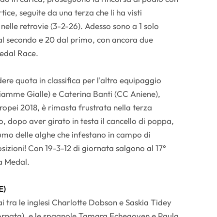
ice, seguite da una terza che li ha visti
nelle retrovie (3-2-26). Adesso sono a 1 solo
al secondo e 20 dal primo, con ancora due
Medal Race.
ere quota in classifica per l'altro equipaggio
iamme Gialle) e Caterina Banti (CC Aniene),
pei 2018, è rimasta frustrata nella terza
 dopo aver girato in testa il cancello di poppa,
rumo delle alghe che infestano in campo di
sizioni! Con 19-3-12 di giornata salgono al 17°
na Medal.
E)
i tra le inglesi Charlotte Dobson e Saskia Tidey
iornata), e le spagnole Tamara Echegoyen e Paula