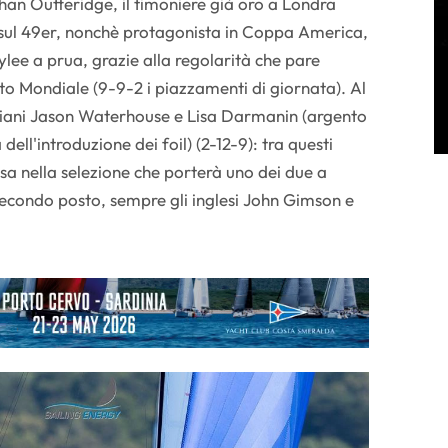
an Outteridge, il timoniere già oro a Londra
 sul 49er, nonchè protagonista in Coppa America,
ylee a prua, grazie alla regolarità che pare
sto Mondiale (9-9-2 i piazzamenti di giornata). Al
raliani Jason Waterhouse e Lisa Darmanin (argento
ell'introduzione dei foil) (2-12-9): tra questi
sa nella selezione che porterà uno dei due a
econdo posto, sempre gli inglesi John Gimson e