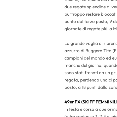
due regate splendide di vert
purtroppo restare bloccati 
punto dal terzo posto, 9 d
giornate di regate più la 
La grande voglia di riprend
azzurro di Ruggero Tita (F
campioni del mondo ed euro
manche del giorno, quando,
sono stati frenati da un g
regata, perdendo undici po
posto, a 18 punti dalla zo
49er FX (SKIFF FEMMINIL
In testa è corsa a due orma
(altro sontuoso 3-2-3 di g