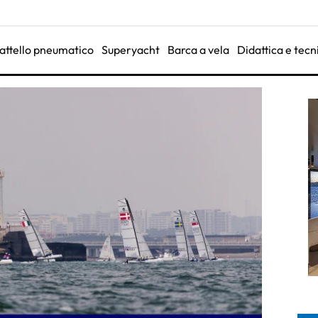
attello pneumatico
Superyacht
Barca a vela
Didattica e tecn