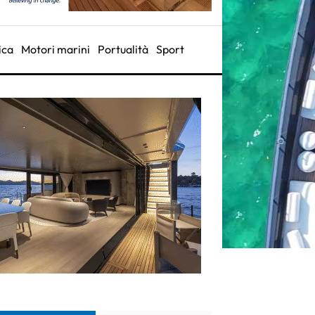
ica
Motori marini
Portualità
Sport