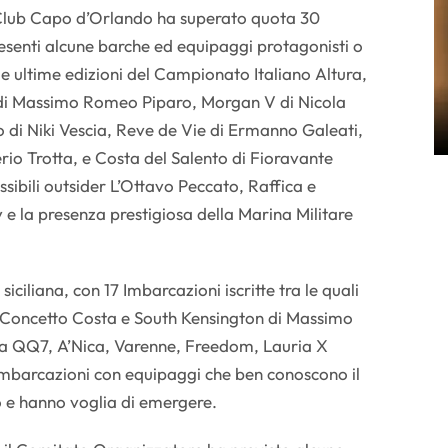
t Club Capo d’Orlando ha superato quota 30
resenti alcune barche ed equipaggi protagonisti o
nelle ultime edizioni del Campionato Italiano Altura,
 di Massimo Romeo Piparo, Morgan V di Nicola
i Niki Vescia, Reve de Vie di Ermanno Galeati,
erio Trotta, e Costa del Salento di Fioravante
sibili outsider L’Ottavo Peccato, Raffica e
 e la presenza prestigiosa della Marina Militare
siciliana, con 17 Imbarcazioni iscritte tra le quali
 Concetto Costa e South Kensington di Massimo
da QQ7, A’Nica, Varenne, Freedom, Lauria X
imbarcazioni con equipaggi che ben conoscono il
 e hanno voglia di emergere.