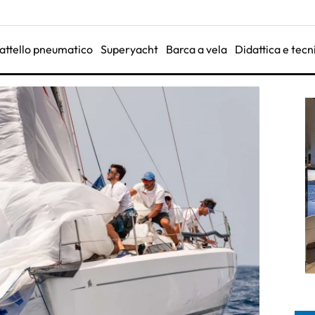
attello pneumatico
Superyacht
Barca a vela
Didattica e tecn