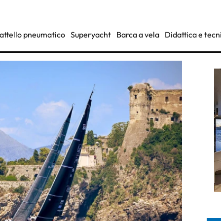
attello pneumatico
Superyacht
Barca a vela
Didattica e tecn