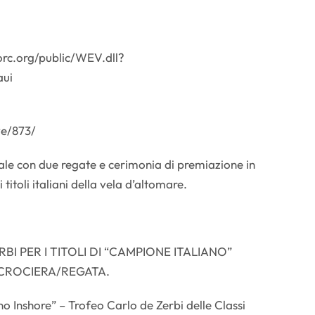
rc.org/public/WEV.dll?
aui
ve/873/
ale con due regate e cerimonia di premiazione in
titoli italiani della vela d’altomare.
BI PER I TITOLI DI “CAMPIONE ITALIANO”
 CROCIERA/REGATA.
ano Inshore” – Trofeo Carlo de Zerbi delle Classi