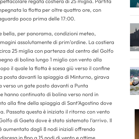
pettacolare regata costiera di 25 miglia. Partita
mpegnata la flotta per oltre quattro ore, con
raguardo poco prima delle 17:00.
 bella, per panorama, condizioni meteo,
magini assolutamente di prim’ordine. La costiera
 circa 25 miglia con partenza dal centro del Golfo
pegno di bolina lungo 1 miglio con vento alla
po il quale la flotta è scesa giù verso il confine
 posta davanti la spiaggia di Minturno, girava
lina verso un gate posto davanti a Punta
e hanno continuato di bolina verso nord in
to alla fine della spiaggia di Sant’Agostino dove
a. Passata questa è iniziato il ritorno con vento
Golfo di Gaeta dove è stato sistemato l’arrivo. Il
è aumentato dagli 8 nodi iniziali offrendo
 discesa in fino a 15 nodi di vento e ottime