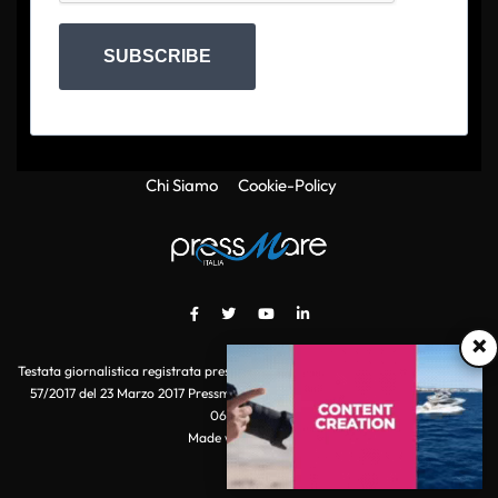
SUBSCRIBE
Chi Siamo
Cookie-Policy
×
Testata giornalistica registrata presso il Tribunale di Roma con autorizzazione
57/2017 del 23 Marzo 2017 Pressmare.it è un marchio di S.P.E.N. Srl - P.IVA
06511641000
Made with
by POI