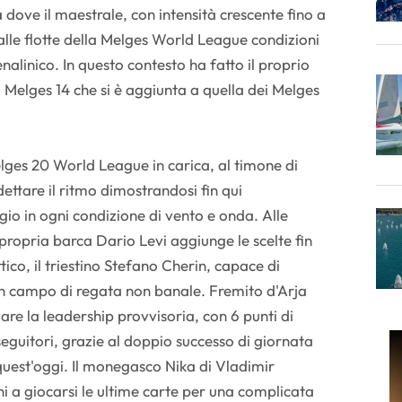
 dove il maestrale, con intensità crescente fino a
alle flotte della Melges World League condizioni
alinico. In questo contesto ha fatto il proprio
a Melges 14 che si è aggiunta a quella dei Melges
lges 20 World League in carica, al timone di
ettare il ritmo dimostrandosi fin qui
io in ogni condizione di vento e onda. Alle
ropria barca Dario Levi aggiunge le scelte fin
tico, il triestino Stefano Cherin, capace di
un campo di regata non banale. Fremito d'Arja
re la leadership provvisoria, con 6 punti di
eguitori, grazie al doppio successo di giornata
quest'oggi. Il monegasco Nika di Vladimir
 a giocarsi le ultime carte per una complicata