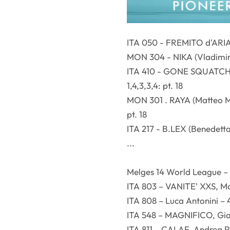
ITA 050 - FREMITO d'ARIA (D
MON 304 - NIKA (Vladimir Pr
ITA 410 - GONE SQUATCHING
1,4,3,3,4: pt. 18
MON 301 . RAYA (Matteo Mar
pt. 18
ITA 217 - B.LEX (Benedetta 
...
Melges 14 World League – 
ITA 803 – VANITE' XXS, Mar
ITA 808 – Luca Antonini – 4
ITA 548 – MAGNIFICO, Giam
ITA 811 – CALAF, Andrea Pe