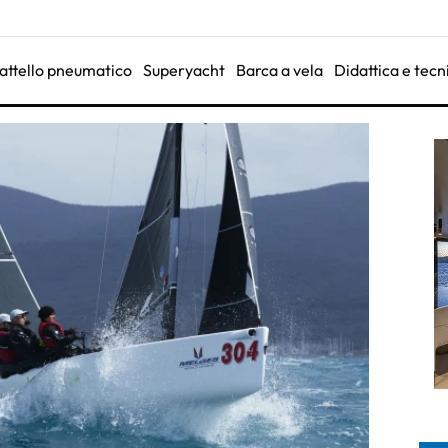
attello pneumatico
Superyacht
Barca a vela
Didattica e tecn