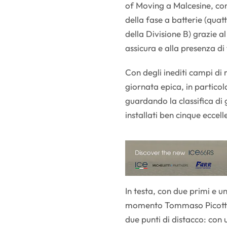
of Moving a Malcesine, con 
della fase a batterie (quatt
della Divisione B) grazie a
assicura e alla presenza di 
Con degli inediti campi di 
giornata epica, in particol
guardando la classifica di 
installati ben cinque eccell
In testa, con due primi e 
momento Tommaso Picotti de
due punti di distacco: con 