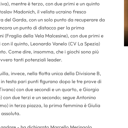
Riva), mentre è terzo, con due primi e un quinto
toslav Madonich, il velista ucraino fresco
iva del Garda, con un solo punto da recuperare da
ncora un punto di distacco per la prima
 (Fraglia della Vela Malcesine), con due primi e
ti con il quinto, Leonardo Vanelo (CV La Spezia)
to. Come dire, insomma, che i giochi sono più
vvero tanti potenziali leader.
illa, invece, nella flotta unica della Divisione B,
 in testa pari punti figurano dopo le tre prove di
ivano) con due secondi e un quarto, e Giorgio
 con due terzi e un secondo; segue Antonino
rmo) in terza piazza, la prima femmina è Giulia
 assoluta.
 andare - ha dichiarato Marcello Meringolo,