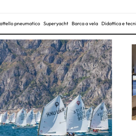
attello pneumatico
Superyacht
Barca a vela
Didattica e tecn