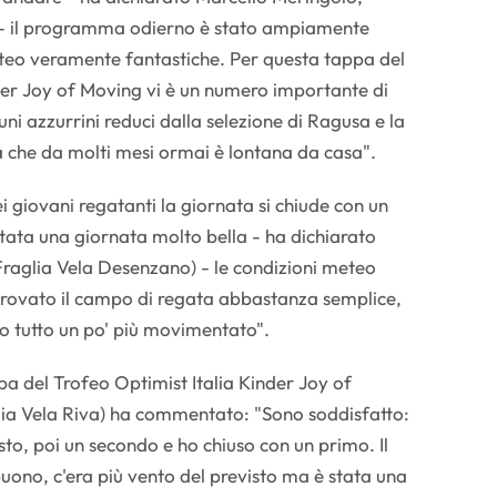
 - il programma odierno è stato ampiamente
eteo veramente fantastiche. Per questa tappa del
der Joy of Moving vi è un numero importante di
cuni azzurrini reduci dalla selezione di Ragusa e la
 che da molti mesi ormai è lontana da casa".
i giovani regatanti la giornata si chiude con un
stata una giornata molto bella - ha dichiarato
(Fraglia Vela Desenzano) - le condizioni meteo
trovato il campo di regata abbastanza semplice,
so tutto un po' più movimentato".
ppa del Trofeo Optimist Italia Kinder Joy of
lia Vela Riva) ha commentato: "Sono soddisfatto:
sto, poi un secondo e ho chiuso con un primo. Il
ono, c'era più vento del previsto ma è stata una