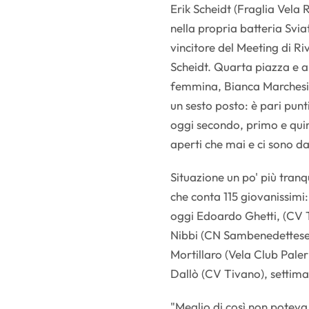
Erik Scheidt (Fraglia Vela 
nella propria batteria Svia
vincitore del Meeting di R
Scheidt. Quarta piazza e a
femmina, Bianca Marchesini
un sesto posto: è pari pun
oggi secondo, primo e quin
aperti che mai e ci sono da
Situazione un po' più tranqu
che conta 115 giovanissimi:
oggi Edoardo Ghetti, (CV T
Nibbi (CN Sambenedettese)
Mortillaro (Vela Club Pale
Dallò (CV Tivano), settima
"Meglio di così non poteva