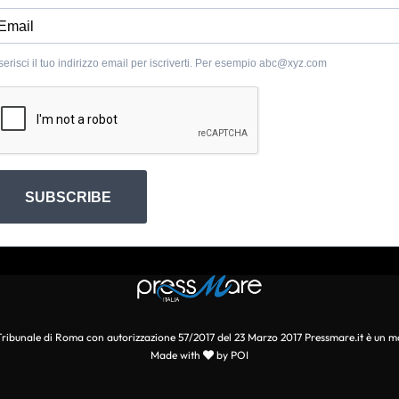
serisci il tuo indirizzo email per iscriverti. Per esempio
abc@xyz.com
SUBSCRIBE
l Tribunale di Roma con autorizzazione 57/2017 del 23 Marzo 2017 Pressmare.it è un m
Made with
by POI