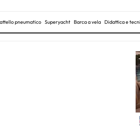
attello pneumatico
Superyacht
Barca a vela
Didattica e tecn