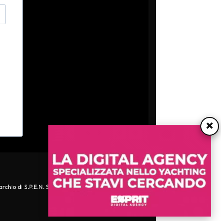
×
archio di S.P.E.N. Srl - P.IVA 06511641000