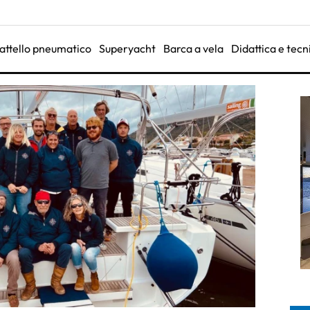
attello pneumatico
Superyacht
Barca a vela
Didattica e tecn