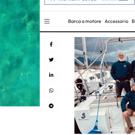
Barca a motore
Accessorio
B