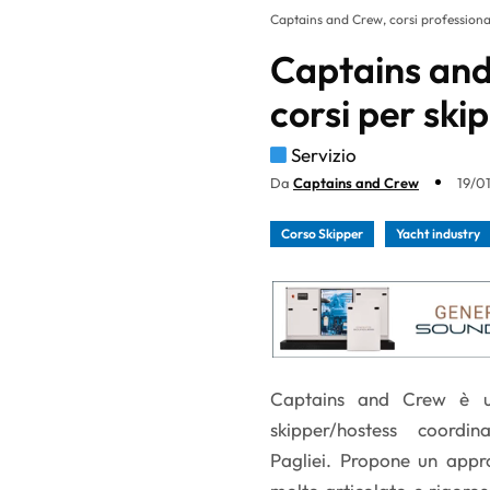
Captains and Crew, corsi professional
Captains and
corsi per ski
Servizio
Da
Captains and Crew
19/01
Corso Skipper
Yacht industry
Captains and Crew è un
skipper/hostess coor
Pagliei. Propone un appro