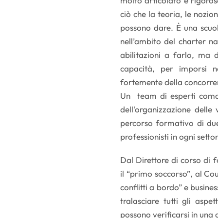
molto articolato e rigoros
ciò che la teoria, le nozio
possono dare. È una scuol
nell’ambito del charter na
abilitazioni a farlo, ma
capacità, per imporsi n
fortemente della concorre
Un team di esperti comand
dell'organizzazione delle 
percorso formativo di due
professionisti in ogni setto
Dal Direttore di corso di
il “primo soccorso”, al Cou
conflitti a bordo” e busin
tralasciare tutti gli aspe
possono verificarsi in una c