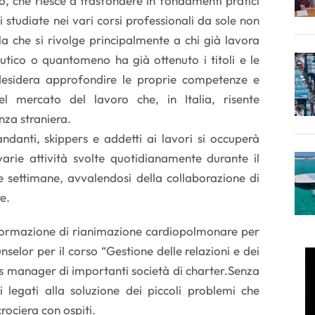
o, che riesce a trasfondere in fondamenti pratici
ni studiate nei vari corsi professionali da sole non
a che si rivolge principalmente a chi già lavora
utico o quantomeno ha già ottenuto i titoli e le
 desidera approfondire le proprie competenze e
el mercato del lavoro che, in Italia, risente
nza straniera.
anti, skippers e addetti ai lavori si occuperà
varie attività svolte quotidianamente durante il
 settimane, avvalendosi della collaborazione di
re.
 formazione di rianimazione cardiopolmonare per
nselor per il corso “Gestione delle relazioni e dei
ess manager di importanti società di charter.Senza
tti legati alla soluzione dei piccoli problemi che
rociera con ospiti.