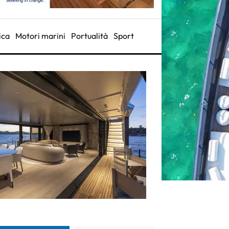
ica
Motori marini
Portualità
Sport