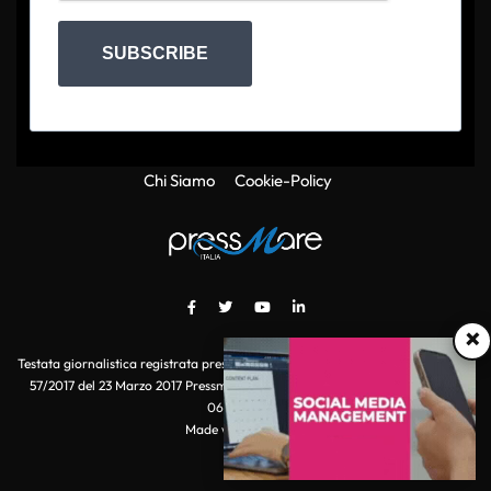
SUBSCRIBE
Chi Siamo
Cookie-Policy
×
Testata giornalistica registrata presso il Tribunale di Roma con autorizzazione
57/2017 del 23 Marzo 2017 Pressmare.it è un marchio di S.P.E.N. Srl - P.IVA
06511641000
Made with
by POI