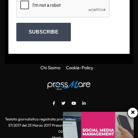
SUBSCRIBE
Chi Siamo
Cookie-Policy
×
Testata giornalistica registrata presso il Tribunale di Roma con autorizzazione
57/2017 del 23 Marzo 2017 Pressmare.it è un marchio di S.P.E.N. Srl - P.IVA
06511641000
Made with
by POI