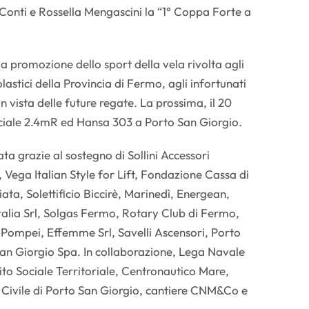
Conti e Rossella Mengascini la “1° Coppa Forte a
 la promozione dello sport della vela rivolta agli
colastici della Provincia di Fermo, agli infortunati
n vista delle future regate. La prossima, il 20
ciale 2.4mR ed Hansa 303 a Porto San Giorgio.
zata grazie al sostegno di Sollini Accessori
, Vega Italian Style for Lift, Fondazione Cassa di
ta, Solettificio Biccirè, Marinedì, Energean,
talia Srl, Solgas Fermo, Rotary Club di Fermo,
Pompei, Effemme Srl, Savelli Ascensori, Porto
San Giorgio Spa. In collaborazione, Lega Navale
to Sociale Territoriale, Centronautico Mare,
 Civile di Porto San Giorgio, cantiere CNM&Co e