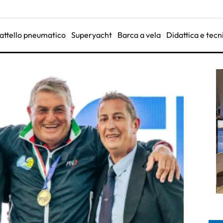
attello pneumatico
Superyacht
Barca a vela
Didattica e tecn