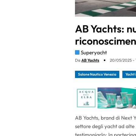
AB Yachts: nu
riconoscimen
Superyacht
Da
AB Yachts
20/05/2025 - 
Salone Nautico Venezia
Yacht 
AB Yachts, brand di Next Ya
settore degli yacht ad alte
testimoniarlo: la partecip