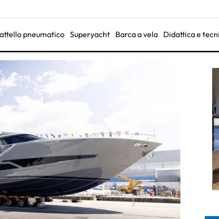
attello pneumatico
Superyacht
Barca a vela
Didattica e tecn