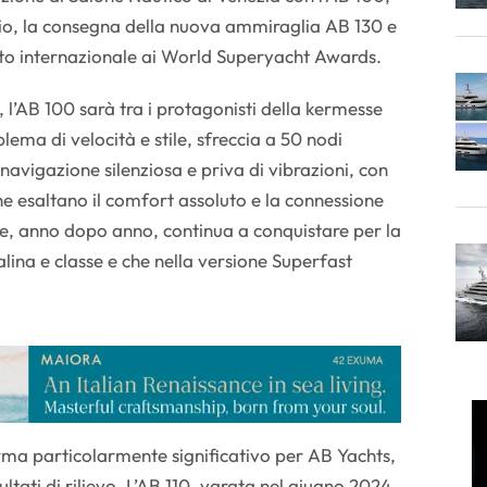
io, la consegna della nuova ammiraglia AB 130 e
nto internazionale ai World Superyacht Awards.
 l’AB 100 sarà tra i protagonisti della kermesse
lema di velocità e stile, sfreccia a 50 nodi
avigazione silenziosa e priva di vibrazioni, con
che esaltano il comfort assoluto e la connessione
e, anno dopo anno, continua a conquistare per la
lina e classe e che nella versione Superfast
rma particolarmente significativo per AB Yachts,
sultati di rilievo. L’AB 110, varata nel giugno 2024,