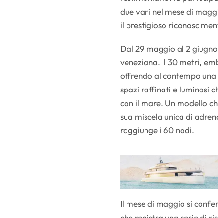
due vari nel mese di magg
il prestigioso riconoscime
Dal 29 maggio al 2 giugno,
veneziana. Il 30 metri, emb
offrendo al contempo una n
spazi raffinati e luminosi 
con il mare. Un modello ch
sua miscela unica di adrena
raggiunge i 60 nodi.
Il mese di maggio si confe
che registra una serie di ri