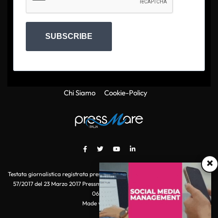
SUBSCRIBE
Chi Siamo
Cookie-Policy
×
Testata giornalistica registrata presso il Tribunale di Roma con autorizzazione
57/2017 del 23 Marzo 2017 Pressmare.it è un marchio di S.P.E.N. Srl - P.IVA
06511641000
Made with
by POI