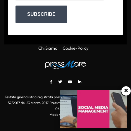
SUBSCRIBE
Chi Siamo
Cookie-Policy
×
Testata giornalistica registrata presso il Tribunale di Roma con autorizzazione
57/2017 del 23 Marzo 2017 Pressmare.it è un marchio di S.P.E.N. Srl - P.IVA
06511641000
Made with
by POI