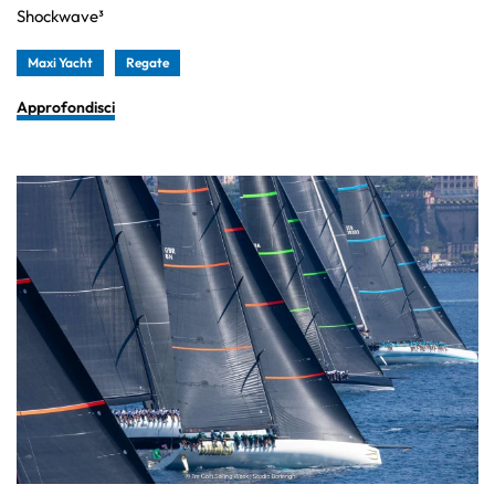
Shockwave³
Maxi Yacht
Regate
Approfondisci