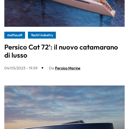
multiscafi
Yacht industry
Persico Cat 72’: il nuovo catamarano
di lusso
04/05/2023 - 19:59
Da
Persico Marine