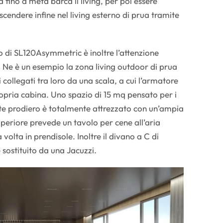
fino a metà barca il living, per poi essere
 scendere infine nel living esterno di prua tramite
 di SL120Asymmetric è inoltre l’attenzione
. Ne è un esempio la zona living outdoor di prua
 collegati tra loro da una scala, a cui l’armatore
ropria cabina. Uno spazio di 15 mq pensato per i
 ponte prodiero è totalmente attrezzato con un’ampia
uperiore prevede un tavolo per cene all’aria
volta in prendisole. Inoltre il divano a C di
 sostituito da una Jacuzzi.