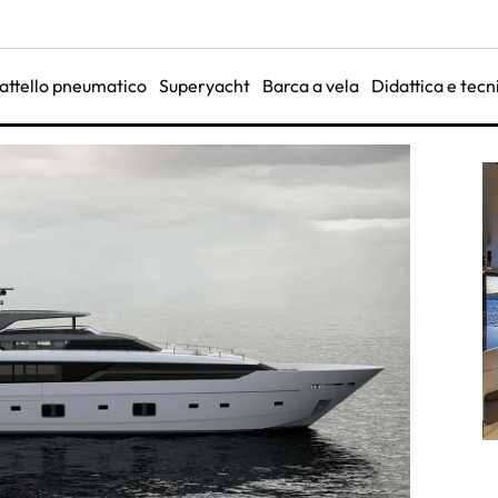
attello pneumatico
Superyacht
Barca a vela
Didattica e tecn