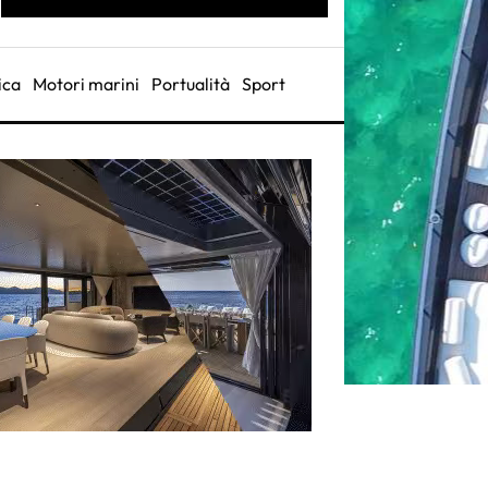
ica
Motori marini
Portualità
Sport