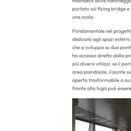
maindeck dove fiancheggia 
portato sul flying bridge e
una scala.
Fondamentale nel progetto
dedicata agli spazi esterni
che si sviluppa su due ponti
ha accesso diretto dalla p
più diversi utilizzi: se il
area prendisole, il ponte s
aperta trasformabile a sua 
fronte alla tuga può essere