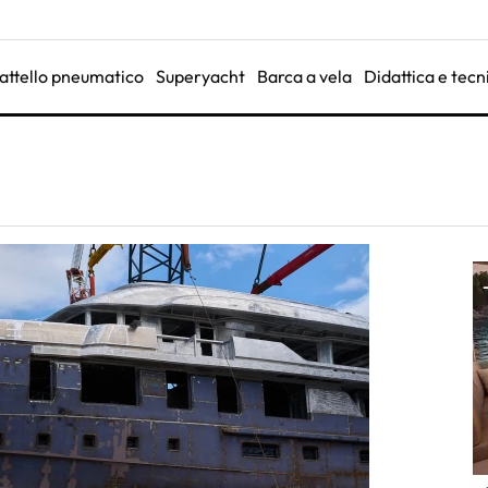
attello pneumatico
Superyacht
Barca a vela
Didattica e tecn