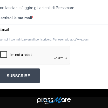
on lasciarti sfuggire gli articoli di Pressmare
nserisci la tua mail
serisci il tuo indirizzo email per iscriverti. Per esempio
abc@xyz.com
SUBSCRIBE