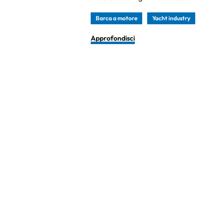
Barca a motore
Yacht industry
Approfondisci