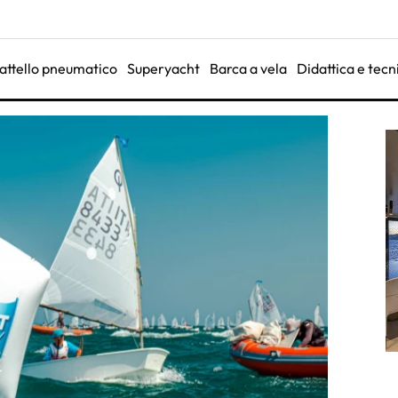
attello pneumatico
Superyacht
Barca a vela
Didattica e tecn