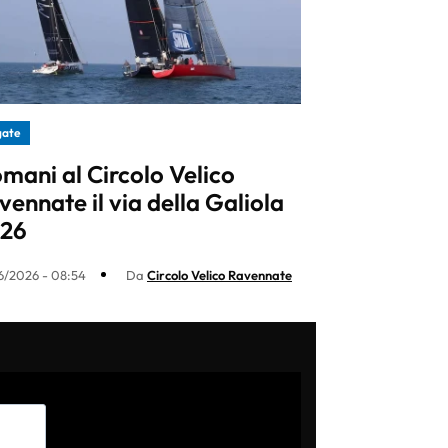
gate
mani al Circolo Velico
vennate il via della Galiola
26
6/2026 - 08:54
Da
Circolo Velico Ravennate