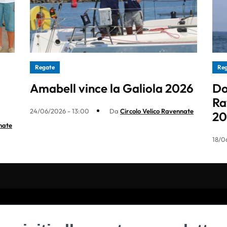
Regate
Re
Amabell vince la Galiola 2026
Do
Ra
24/06/2026 - 13:00
Da
Circolo Velico Ravennate
20
nate
18/0