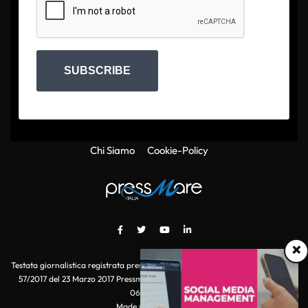
SUBSCRIBE
Chi Siamo
Cookie-Policy
×
Testata giornalistica registrata presso il Tribunale di Roma con autorizzazione
57/2017 del 23 Marzo 2017 Pressmare.it è un marchio di S.P.E.N. Srl - P.IVA
06511641000
Made with
by POI