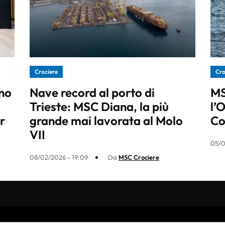
Crociere
Cro
no
Nave record al porto di
MS
Trieste: MSC Diana, la più
l’
r
grande mai lavorata al Molo
Co
VII
05/0
08/02/2026 - 19:09
Da
MSC Crociere