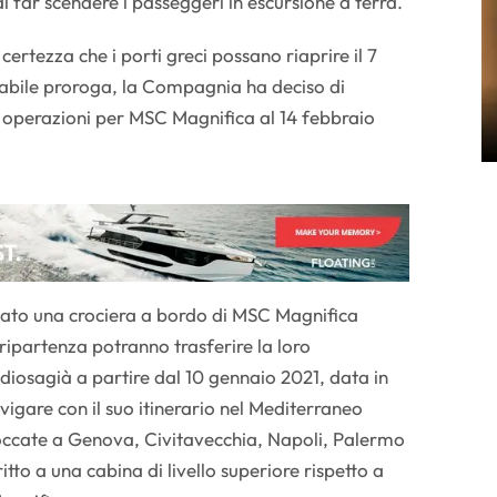
 di far scendere i passeggeri in escursione a terra.
certezza che i porti greci possano riaprire il 7
babile proroga, la Compagnia ha deciso di
le operazioni per MSC Magnifica al 14 febbraio
tato una crociera a bordo di MSC Magnifica
ripartenza potranno trasferire la loro
iosagià a partire dal 10 gennaio 2021, data in
vigare con il suo itinerario nel Mediterraneo
occate a Genova, Civitavecchia, Napoli, Palermo
tto a una cabina di livello superiore rispetto a