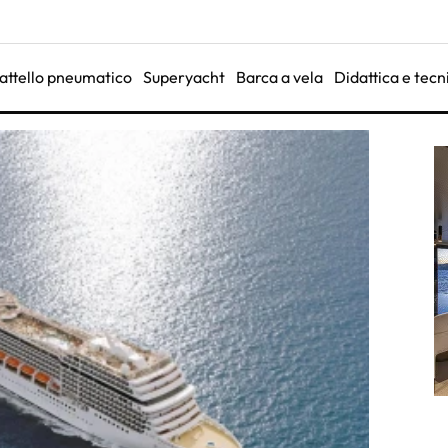
attello pneumatico
Superyacht
Barca a vela
Didattica e tecn