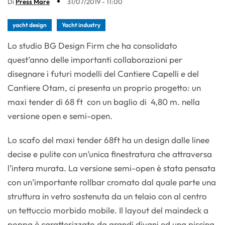
Di
Press Mare
31/07/2019 - 11:00
yacht design
Yacht industry
Lo studio BG Design Firm che ha consolidato
quest’anno delle importanti collaborazioni per
disegnare i futuri modelli del Cantiere Capelli e del
Cantiere Otam, ci presenta un proprio progetto: un
maxi tender di 68 ft con un baglio di 4,80 m. nella
versione open e semi-open.
Lo scafo del maxi tender 68ft ha un design dalle linee
decise e pulite con un’unica finestratura che attraversa
l’intera murata. La versione semi-open è stata pensata
con un’importante rollbar cromato dal quale parte una
struttura in vetro sostenuta da un telaio con al centro
un tettuccio morbido mobile. Il layout del maindeck a
poppa è caratterizzato da grandi divani ed una piscina