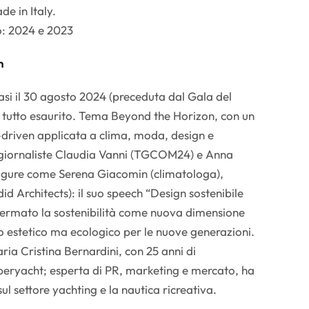
de in Italy.
o: 2024 e 2023
n
asi il 30 agosto 2024 (preceduta dal Gala del
 il tutto esaurito. Tema Beyond the Horizon, con un
a-driven applicata a clima, moda, design e
 giornaliste Claudia Vanni (TGCOM24) e Anna
figure come Serena Giacomin (climatologa),
id Architects): il suo speech “Design sostenibile
fermato la sostenibilità come nuova dimensione
o estetico ma ecologico per le nuove generazioni.
ria Cristina Bernardini, con 25 anni di
peryacht; esperta di PR, marketing e mercato, ha
ul settore yachting e la nautica ricreativa.