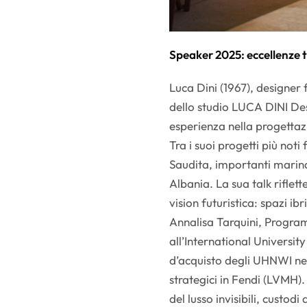
Speaker 2025: eccellenze t
Luca Dini (1967), designer
dello studio LUCA DINI Desi
esperienza nella progettazi
Tra i suoi progetti più not
Saudita, importanti marina
Albania. La sua talk riflett
vision futuristica: spazi ibr
Annalisa Tarquini, Program
all’International Univers
d’acquisto degli UHNWI nel
strategici in Fendi (LVMH). 
del lusso invisibili, custodi