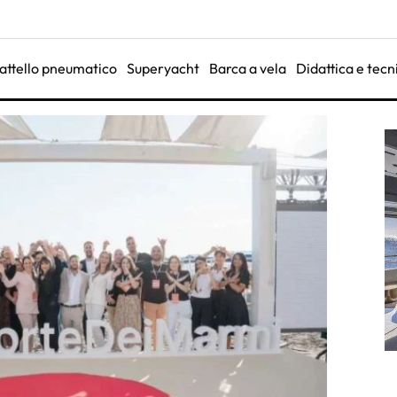
attello pneumatico
Superyacht
Barca a vela
Didattica e tecn