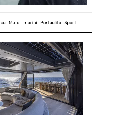
ica
Motori marini
Portualità
Sport