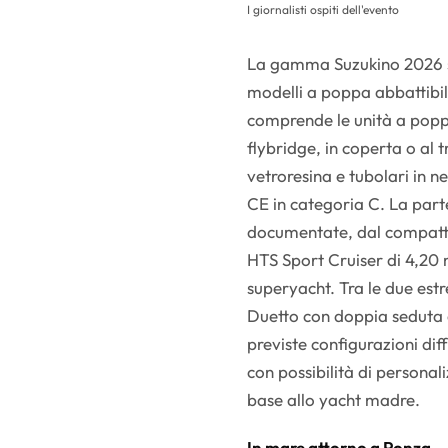
I giornalisti ospiti dell'evento
La gamma Suzukino 2026 si 
modelli a poppa abbattibil
comprende le unità a poppa
flybridge, in coperta o al t
vetroresina e tubolari in 
CE in categoria C. La part
documentate, dal compatto
HTS Sport Cruiser di 4,20 
superyacht. Tra le due estre
Duetto con doppia seduta e
previste configurazioni diff
con possibilità di personal
base allo yacht madre.
In mare attorno a Ponza