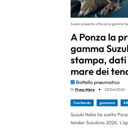
Suzuki presenta a Ponza la gamma te
A Ponza la p
gamma Suzuk
stampa, dati 
mare dei tend
Battello pneumatico
Di
Press Mare
23/06/2026 -
Fuoribordo
gommone
RI
Suzuki Italia ha scelto Po
tender Suzukino 2026. L'ap