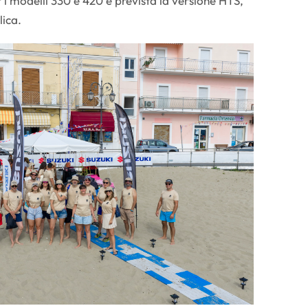
i modelli 330 e 420 è prevista la versione HTS,
ica.