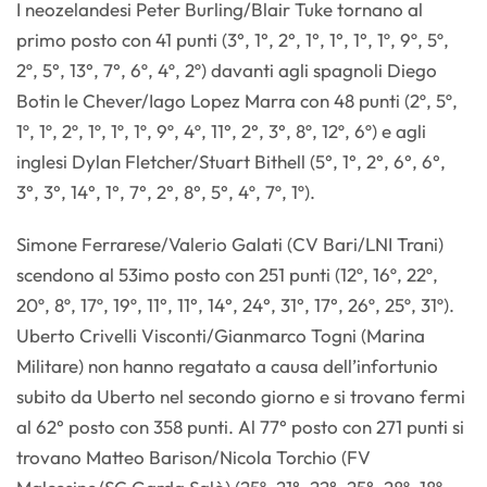
I neozelandesi Peter Burling/Blair Tuke tornano al
primo posto con 41 punti (3°, 1°, 2°, 1°, 1°, 1°, 1º, 9º, 5º,
2º, 5°, 13°, 7°, 6º, 4º, 2º) davanti agli spagnoli Diego
Botin le Chever/Iago Lopez Marra con 48 punti (2º, 5º,
1º, 1º, 2º, 1º, 1º, 1º, 9º, 4º, 11°, 2°, 3°, 8º, 12º, 6º) e agli
inglesi Dylan Fletcher/Stuart Bithell (5°, 1°, 2°, 6°, 6°,
3°, 3°, 14°, 1°, 7°, 2°, 8°, 5°, 4º, 7º, 1º).
Simone Ferrarese/Valerio Galati (CV Bari/LNI Trani)
scendono al 53imo posto con 251 punti (12º, 16º, 22º,
20º, 8º, 17º, 19º, 11°, 11°, 14°, 24°, 31°, 17°, 26º, 25º, 31º).
Uberto Crivelli Visconti/Gianmarco Togni (Marina
Militare) non hanno regatato a causa dell’infortunio
subito da Uberto nel secondo giorno e si trovano fermi
al 62° posto con 358 punti. Al 77° posto con 271 punti si
trovano Matteo Barison/Nicola Torchio (FV