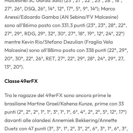
Malcesine/SC Garda Salò) (25º, 21°, 22°, 25°, 28º, 18º,
27º, 26º, DSQ, 26º, 14°, 12°, 17°, 5º, 9º, 14º); Marco
Anessi/Edoardo Gamba (AN Sebina/FV Malcesine)
sono all’86imo posto con 331.3 punti (23°, 23°, 28°, 22°,
27º, 29º, RDG, 29º, 32º, 30º, 27°, 18°, 19°, 12º, 24º, 22º)
mentre Kevin Rio/Stefano Dezulian (Fraglia Vela
Malcesine) sono all’88imo posto con 338 punti (22°, 29°,
20°, 30°, 22º, 26º, RET, 27º, 22º, 29º, 28°, 24°, 29°, 27,
13º, 20º).
Classe 49erFX
Tra le ragazze del 49erFX sono ancora prime le
brasiliane Martine Grael/Kahena Kunze, prime con 33
punti (2°, 2°, 2°, 1º, 1º, 3º, 1º, 1º, 6º, 4°, 2°, 2°, 5º, 12º, 17º)
davanti alle olandesi Annemiek Bekkering/Annette
Duetz con 47 punti (3°, 3°, 1°, 2°, 3°, 2°, 6°, 3°, 1°, 6°, 3°,