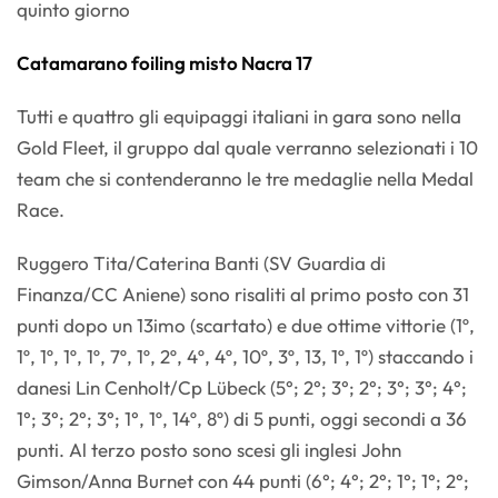
quinto giorno
Catamarano foiling misto Nacra 17
Tutti e quattro gli equipaggi italiani in gara sono nella
Gold Fleet, il gruppo dal quale verranno selezionati i 10
team che si contenderanno le tre medaglie nella Medal
Race.
Ruggero Tita/Caterina Banti (SV Guardia di
Finanza/CC Aniene) sono risaliti al primo posto con 31
punti dopo un 13imo (scartato) e due ottime vittorie (1º,
1º, 1º, 1º, 1º, 7º, 1º, 2º, 4º, 4º, 10º, 3º, 13, 1º, 1º) staccando i
danesi Lin Cenholt/Cp Lübeck (5°; 2°; 3°; 2°; 3°; 3°; 4°;
1°; 3°; 2°; 3°; 1°, 1º, 14º, 8º) di 5 punti, oggi secondi a 36
punti. Al terzo posto sono scesi gli inglesi John
Gimson/Anna Burnet con 44 punti (6°; 4°; 2°; 1°; 1°; 2°;