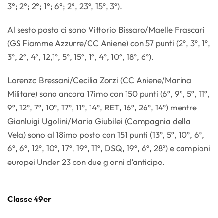
3°; 2°; 2°; 1°; 6°; 2°, 23º, 15º, 3º).
Al sesto posto ci sono Vittorio Bissaro/Maelle Frascari
(GS Fiamme Azzurre/CC Aniene) con 57 punti (2º, 3º, 1º,
3º, 2º, 4º, 12,1º, 5º, 15º, 1º, 4º, 10º, 18º, 6º).
Lorenzo Bressani/Cecilia Zorzi (CC Aniene/Marina
Militare) sono ancora 17imo con 150 punti (6º, 9º, 5º, 11º,
9º, 12º, 7º, 10º, 17º, 11º, 14º, RET, 16º, 26º, 14º) mentre
Gianluigi Ugolini/Maria Giubilei (Compagnia della
Vela) sono al 18imo posto con 151 punti (13º, 5º, 10º, 6º,
6º, 6º, 12º, 10º, 17º, 19º, 11º, DSQ, 19º, 6º, 28º) e campioni
europei Under 23 con due giorni d’anticipo.
Classe 49er