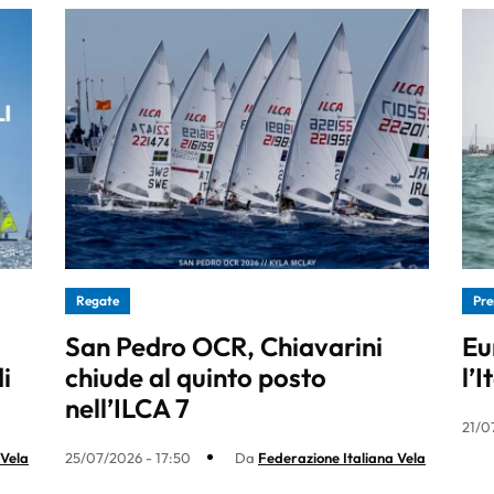
Regate
Pre
San Pedro OCR, Chiavarini
Eu
i
chiude al quinto posto
l’I
nell’ILCA 7
21/0
 Vela
25/07/2026 - 17:50
Da
Federazione Italiana Vela