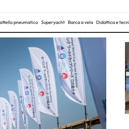
attello pneumatico
Superyacht
Barca a vela
Didattica e tecn