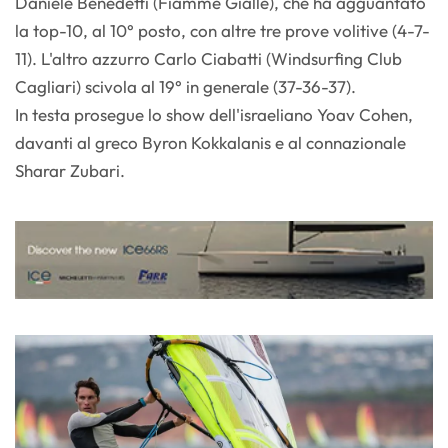
Daniele Benedetti (Fiamme Gialle), che ha agguantato
la top-10, al 10° posto, con altre tre prove volitive (4-7-
11). L'altro azzurro Carlo Ciabatti (Windsurfing Club
Cagliari) scivola al 19° in generale (37-36-37).
In testa prosegue lo show dell'israeliano Yoav Cohen,
davanti al greco Byron Kokkalanis e al connazionale
Sharar Zubari.