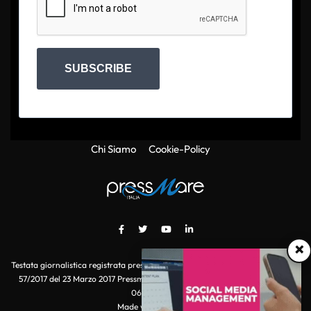
SUBSCRIBE
Chi Siamo
Cookie-Policy
×
Testata giornalistica registrata presso il Tribunale di Roma con autorizzazione
57/2017 del 23 Marzo 2017 Pressmare.it è un marchio di S.P.E.N. Srl - P.IVA
06511641000
Made with
by POI