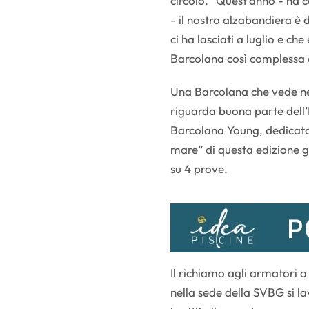
circolo. “Quest’anno - ha 
- il nostro alzabandiera è
ci ha lasciati a luglio e ch
Barcolana così complessa 
Una Barcolana che vede nel
riguarda buona parte dell’I
Barcolana Young, dedicata 
mare” di questa edizione g
su 4 prove.
Il richiamo agli armatori a
nella sede della SVBG si l