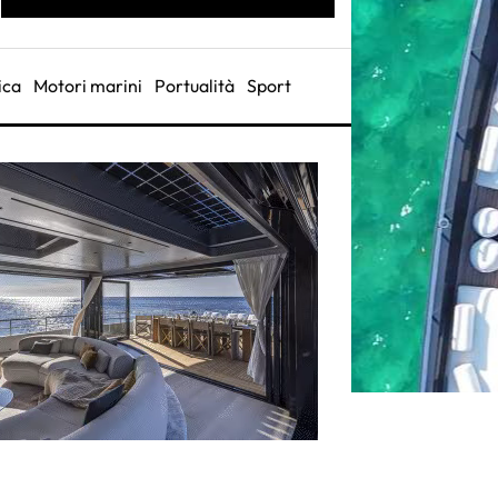
ica
Motori marini
Portualità
Sport