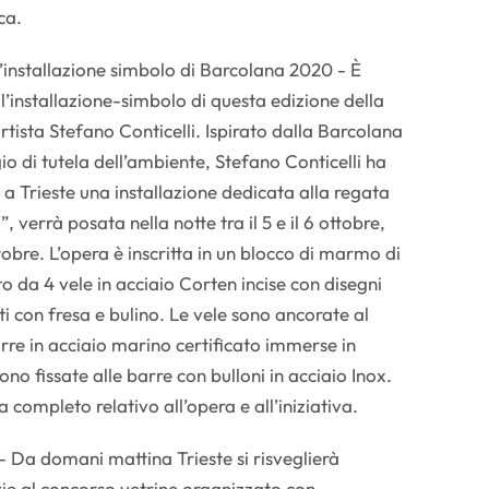
ca.
 l’installazione simbolo di Barcolana 2020 - È
, l’installazione-simbolo di questa edizione della
rtista Stefano Conticelli. Ispirato dalla Barcolana
io di tutela dell’ambiente, Stefano Conticelli ha
 a Trieste una installazione dedicata alla regata
”, verrà posata nella notte tra il 5 e il 6 ottobre,
tobre. L’opera è inscritta in un blocco di marmo di
o da 4 vele in acciaio Corten incise con disegni
ti con fresa e bulino. Le vele sono ancorate al
rre in acciaio marino certificato immerse in
sono fissate alle barre con bulloni in acciaio Inox.
completo relativo all’opera e all’iniziativa.
- Da domani mattina Trieste si risveglierà
zie al concorso vetrine organizzato con