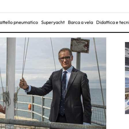
attello pneumatico
Superyacht
Barca a vela
Didattica e tecn