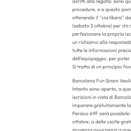
iscritti alla regata: sono q
procedure, e a questo po
ottenendo il "via libera" d
(sabato 3 ottobre) per chi n
perfezionare la propria isc
un richiamo alla responsab
tutte le informazioni precis
dell’equipaggio, per poter
Si tratta di un principio f
Barcolana Fun Siram Veolia
Intanto sono aperte, a que
iscrizioni in vista di Barco
imparare gratuitamente la n
Persico 69F sarà possibile 
ottobre, a delle uscite grat
sicurezza avvicinarsi a que