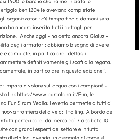
uasi 1400 le barche che hanno iniziato le
meriggio ben 1204 le avevano completate
agli organizzatori: c’è tempo fino a domani sera
on ha ancora inserito tutti i dettagli per
rizione. “Anche oggi - ha detto ancora Gialuz -
ilità degli armatori: abbiamo bisogno di avere
e e complete, in particolare i dettagli
 ammettere definitivamente gli scafi alla regata.
ondamentale, in particolare in questa edizione”.
: impara a volare sull’acqua con i campioni! -
sto link https://www.barcolana.it/Fun, le
lana Fun Siram Veolia: l’evento permette a tutti di
uova frontiera della vela: il foiling. A bordo dei
infatti partecipare, da mercoledì 7 a sabato 10
uite con grandi esperti del settore e in tutta
sta disciplina, avendo un assaggio di come si