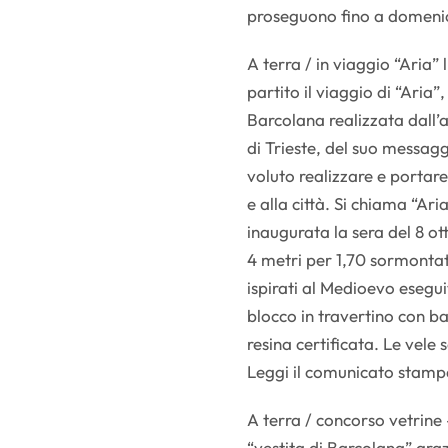
proseguono fino a domeni
A terra / in viaggio “Aria”
partito il viaggio di “Aria”
Barcolana realizzata dall’a
di Trieste, del suo messagg
voluto realizzare e portare
e alla città. Si chiama “Aria
inaugurata la sera del 8 ot
4 metri per 1,70 sormontat
ispirati al Medioevo esegui
blocco in travertino con ba
resina certificata. Le vele 
Leggi il comunicato stampa 
A terra / concorso vetrine 
“vestita di Barcolana” gra