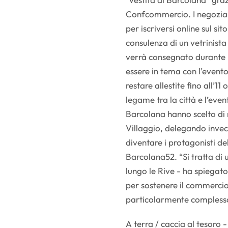
Confcommercio. I negoziant
per iscriversi online sul si
consulenza di un vetrinist
verrà consegnato durante 
essere in tema con l’event
restare allestite fino all’1
legame tra la città e l’even
Barcolana hanno scelto di n
Villaggio, delegando invece
diventare i protagonisti de
Barcolana52. “Si tratta di
lungo le Rive - ha spiegato
per sostenere il commercio, 
particolarmente complesso 
A terra / caccia al tesoro