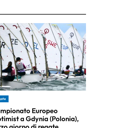
gate
mpionato Europeo
timist a Gdynia (Polonia),
rzo giorno di regate