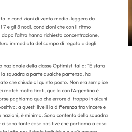
olta in condizioni di vento medio-leggero da
7 e gli 8 nodi, condizioni che con il ritmo
a dopo l’altra hanno richiesto concentrazione,
ettura immediata del campo di regata e degli
 nazionale della classe Optimist Italia: “È stata
 la squadra a parte qualche partenza, ha
to che chiude al quinto posto. Non era semplice
 match molto tirati, quello con l’Argentina è
orse paghiamo qualche errore di troppo in alcuni
sitivo: a questi livelli la differenza tra vincere e
nte nazioni, è minima. Sono contento della squadra
 ci sono tante cose positive che portiamo a casa
a lotta per il titolo individuale e c’è ancora