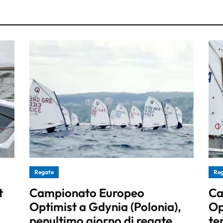
Regate
Re
t
Campionato Europeo
Ca
Optimist a Gdynia (Polonia),
Op
penultimo giorno di regate
te