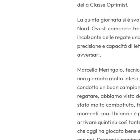
della Classe Optimist.
La quinta giornata si è sv
Nord-Ovest, compreso tra i 
incalzante delle regate un
precisione e capacità di l
avversari.
Marcello Meringolo, tecnico
una giornata molto intesa,
condotto un buon campiona
regatare, abbiamo visto dei
stato molto combattuto, f
momenti, ma il bilancio è po
arrivare quinti su così ta
che oggi ha giocato bene e
con noi. Domani ricomincia l