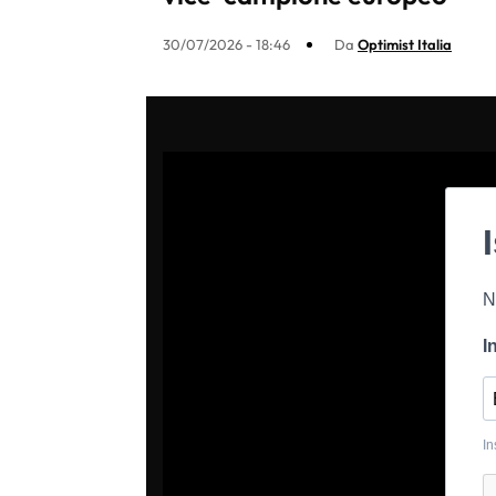
30/07/2026 - 18:46
Da
Optimist Italia
N
I
In