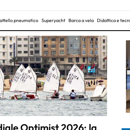
attello pneumatico
Superyacht
Barca a vela
Didattica e tecn
iale Optimist 2026: la