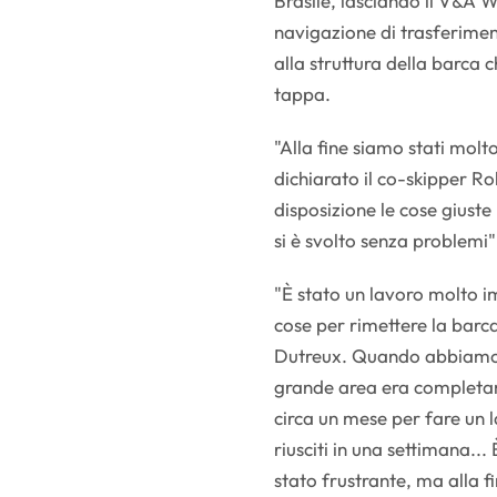
Brasile, lasciando il V&A W
navigazione di trasferimen
alla struttura della barca 
tappa.
"Alla fine siamo stati molto
dichiarato il co-skipper R
disposizione le cose giuste -
si è svolto senza problemi
"È stato un lavoro molto 
cose per rimettere la barc
Dutreux. Quando abbiamo 
grande area era completa
circa un mese per fare un l
riusciti in una settimana...
stato frustrante, ma alla f