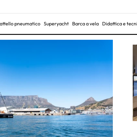
attello pneumatico
Superyacht
Barca a vela
Didattica e tecn