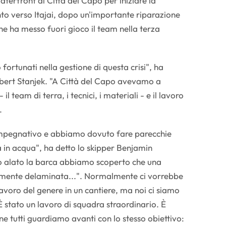
aterfront di Città del Capo per iniziare la
to verso Itajai, dopo un'importante riparazione
che ha messo fuori gioco il team nella terza
 fortunati nella gestione di questa crisi", ha
obert Stanjek. "A Città del Capo avevamo a
 il team di terra, i tecnici, i materiali - e il lavoro
".
impegnativo e abbiamo dovuto fare parecchie
a in acqua", ha detto lo skipper Benjamin
alato la barca abbiamo scoperto che una
mente delaminata...". Normalmente ci vorrebbe
avoro del genere in un cantiere, ma noi ci siamo
 È stato un lavoro di squadra straordinario. È
ine tutti guardiamo avanti con lo stesso obiettivo: