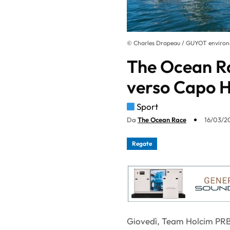
© Charles Drapeau / GUYOT environ
The Ocean Ra
verso Capo 
Sport
Da
The Ocean Race
16/03/20
Regate
Giovedì, Team Holcim PRB c