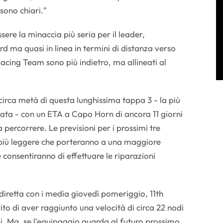
sono chiari."
ere la minaccia più seria per il leader,
d ma quasi in linea in termini di distanza verso
acing Team sono più indietro, ma allineati al
circa metà di questa lunghissima tappa 3 - la più
egata - con un ETA a Capo Horn di ancora 11 giorni
 percorrere. Le previsioni per i prossimi tre
 più leggere che porteranno a una maggiore
 consentiranno di effettuare le riparazioni
diretta con i media giovedì pomeriggio, 11th
to di aver raggiunto una velocità di circa 22 nodi
di. Ma, se l'equipaggio guarda al futuro prossimo,